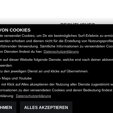
RECHTLICHES
 VON COOKIES
e verwendet Cookies, um Dir ein bestmögliches Surf-Erlebnis zu ermö
AGB
erden erhoben und dienen nicht für die Erstellung von Nutzungsprofil
Impressum
zeuge
erführender Verwendung. Sämtliche Informationen zu verwendeten Coo
Datenschutz
 Diensten findest du hier:
Datenschutzerklärung
Disclaimer
 auf dieser Website folgende Dienste, welche erst nach deiner aktiv
Barrierefreiheit
 werden.
zu den jeweiligen Dienst an und klicke auf Übernehmen:
e Maps und Youtube
 mit Klick auf Alles akzeptieren der Nutzung aller Dienste zugestimmt 
nformationen zu den verwendeten Cookies und deren Bedeutung findest 
rklärung:
Datenschutzerklärung
EHMEN
ALLES AKZEPTIEREN