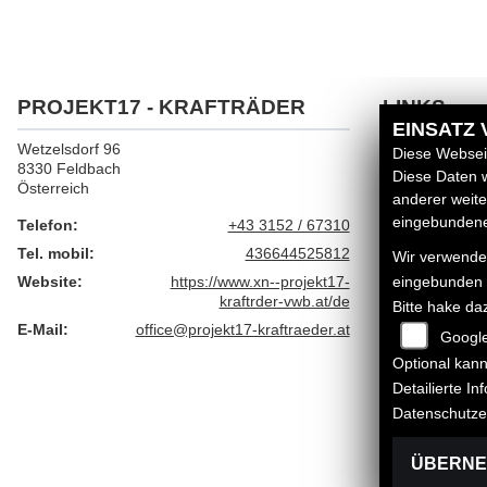
PROJEKT17 - KRAFTRÄDER
LINKS
EINSATZ
Wetzelsdorf 96
Unternehmen
Diese Webseit
8330 Feldbach
Neufahrzeuge
Diese Daten w
Österreich
Gebrauchtfahr
anderer weit
Service
eingebundenen
Telefon:
+43 3152 / 67310
Tel. mobil:
436644525812
Wir verwenden
Website:
https://www.xn--projekt17-
eingebunden
kraftrder-vwb.at/de
Bitte hake da
E-Mail:
office@projekt17-kraftraeder.at
Googl
Optional kann
Detailierte I
Datenschutze
ÜBERN