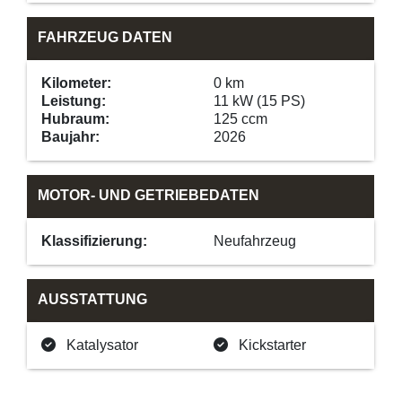
FAHRZEUG DATEN
Kilometer:
0 km
Leistung:
11 kW (15 PS)
Hubraum:
125 ccm
Baujahr:
2026
MOTOR- UND GETRIEBEDATEN
Klassifizierung:
Neufahrzeug
AUSSTATTUNG
Katalysator
Kickstarter